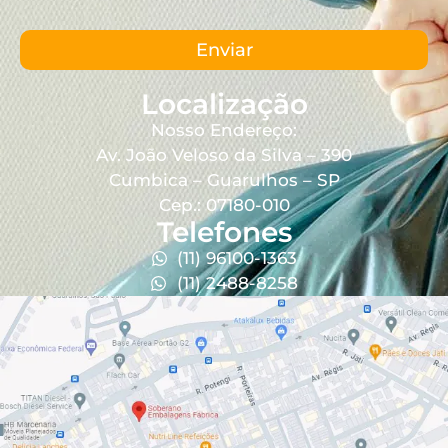
Enviar
Localização
Nosso Endereço:
Av. João Veloso da Silva – 390
Cumbica – Guarulhos – SP
Cep.: 07180-010
Telefones
(11) 96100-1363
(11) 2488-8258