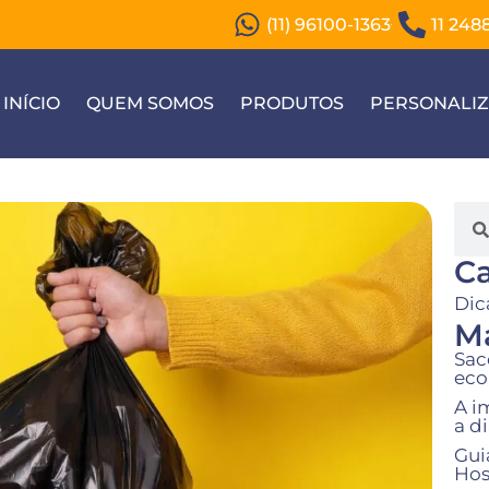
(11) 96100-1363
11 248
INÍCIO
QUEM SOMOS
PRODUTOS
PERSONALI
Ca
Dic
Ma
Sac
eco
A i
a d
Gui
Hos