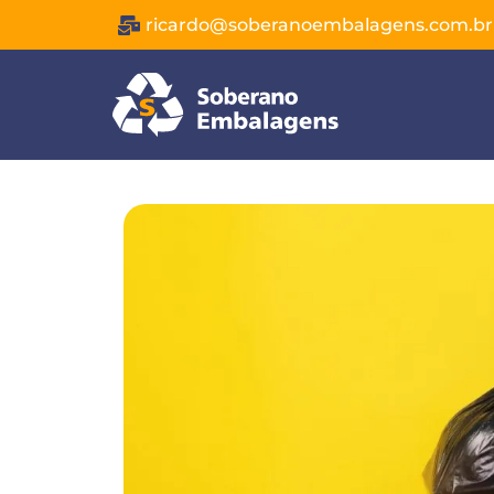
ricardo@soberanoembalagens.com.br