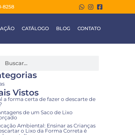
8-8258
ZAÇÃO
CATÁLOGO
BLOG
CONTATO
tegorias
as
is Vistos
l a forma certa de fazer o descarte de
?
antagens de um Saco de Lixo
orçado
cação Ambiental: Ensinar as Crianças
escartar o Lixo da Forma Correta é