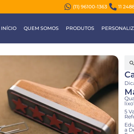
(11) 96100-1363
11 248
INÍCIO
QUEM SOMOS
PRODUTOS
PERSONALI
Ca
Dic
Ma
Qua
lixo
5 V
Ref
Edu
a D