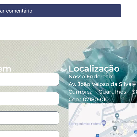
gem
Localização
Nosso Endereço:
Av. João Veloso da Silva –
Cumbica – Guarulhos – S
Cep.: 07180-010