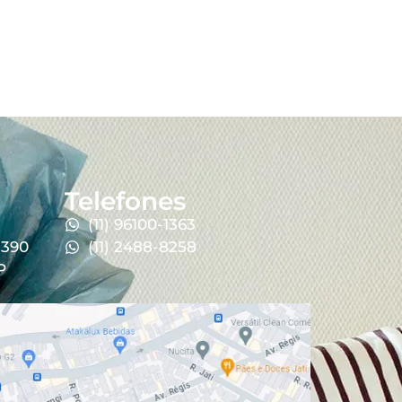
Telefones
(11) 96100-1363
 390
(11) 2488-8258
P