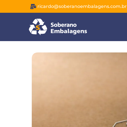
ricardo@soberanoembalagens.com.br