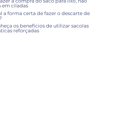
fazer a compra do saco para lixo, não
a em ciladas
l a forma certa de fazer o descarte de
?
heça os benefícios de utilizar sacolas
sticas reforçadas