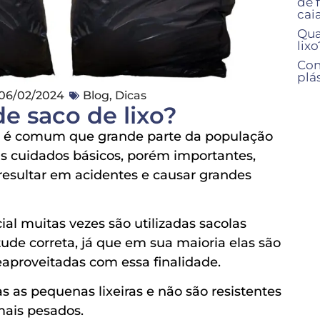
de 
cai
Qua
lixo
Con
plá
06/02/2024
Blog
,
Dicas
e saco de lixo?
, é comum que grande parte da população
s cuidados básicos, porém importantes,
esultar em acidentes e causar grandes
ial muitas vezes são utilizadas sacolas
itude correta, já que em sua maioria elas são
aproveitadas com essa finalidade.
 as pequenas lixeiras e não são resistentes
mais pesados.