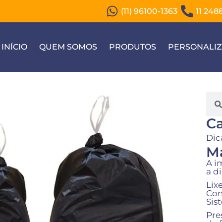
(11) 96100-1363
11 248
INÍCIO
QUEM SOMOS
PRODUTOS
PERSONALI
Ca
Dic
Ma
A i
a d
Lix
Con
Sis
Pre