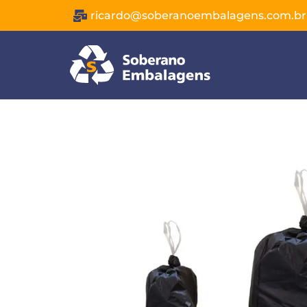
ricardo@soberanoembalagens.com.br