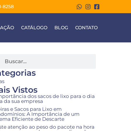
8-8258
ZAÇÃO
CATÁLOGO
BLOG
CONTATO
tegorias
as
is Vistos
mportância dos sacos de lixo para o dia
ia da sua empresa
eiras e Sacos para Lixo em
domínios: A Importância de um
tema Eficiente de Descarte
ste atenção ao peso do pacote na hora