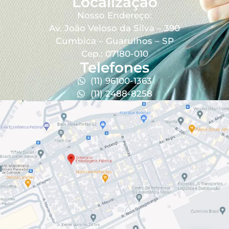
Localização
Nosso Endereço:
Av. João Veloso da Silva – 390
Cumbica – Guarulhos – SP
Cep.: 07180-010
Telefones
(11) 96100-1363
(11) 2488-8258