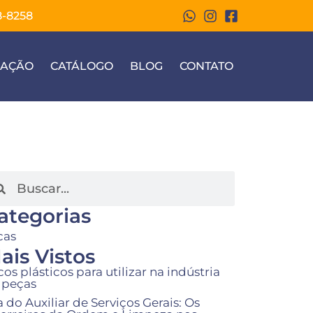
8-8258
ZAÇÃO
CATÁLOGO
BLOG
CONTATO
ategorias
cas
ais Vistos
cos plásticos para utilizar na indústria
 peças
a do Auxiliar de Serviços Gerais: Os