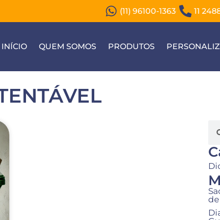
(11) 96100-1363
11 248
INÍCIO
QUEM SOMOS
PRODUTOS
PERSONALI
TENTÁVEL
C
Di
M
Sa
de
Di