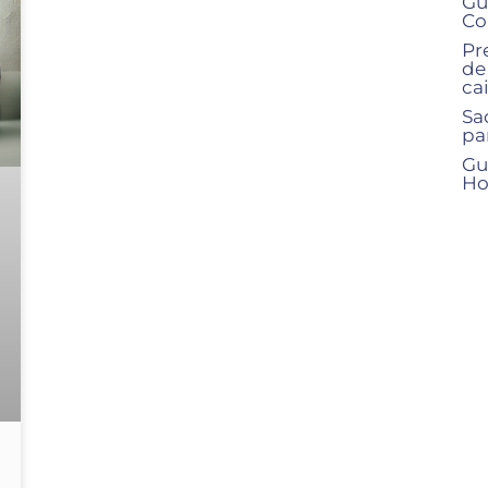
Gu
Co
Pr
de
ca
Sa
par
Gu
Ho