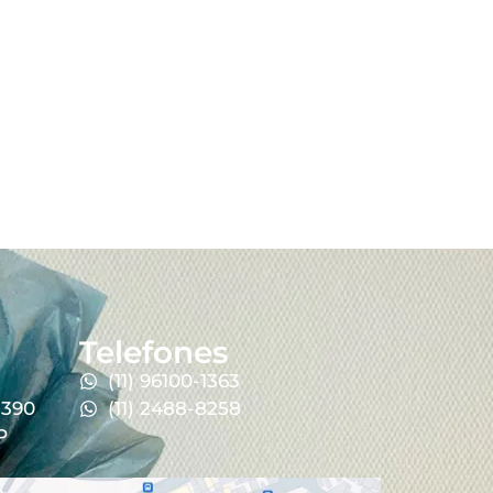
Telefones
(11) 96100-1363
 390
(11) 2488-8258
P