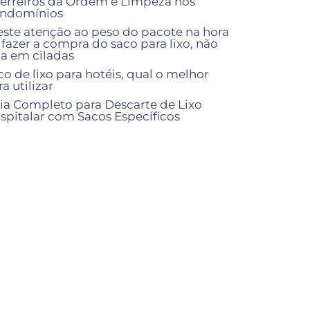
erreiros da Ordem e Limpeza nos
ndomínios
este atenção ao peso do pacote na hora
 fazer a compra do saco para lixo, não
ia em ciladas
co de lixo para hotéis, qual o melhor
a utilizar
ia Completo para Descarte de Lixo
spitalar com Sacos Específicos